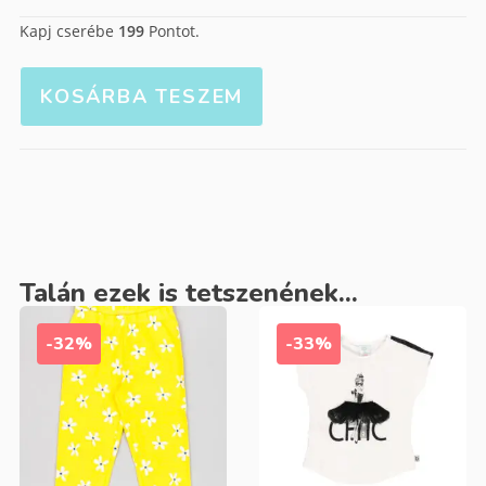
Kapj cserébe
199
Pontot.
KOSÁRBA TESZEM
Talán ezek is tetszenének...
-32%
-33%