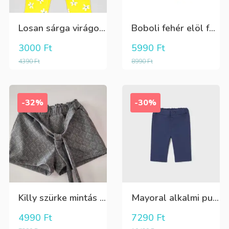
Losan sárga virágos 3/4-es leggings
Boboli fehér elöl fekete tüll+gyöngyös csini póló
3000
Ft
5990
Ft
4390
Ft
8990
Ft
-32%
-30%
Killy szürke mintás rövidnadrág
Mayoral alkalmi puha kék élre vasalt nadrág, behúzható derékrésszel
4990
Ft
7290
Ft