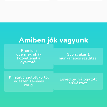
Amiben jók vagyunk
Prémium
gyermekruhák
Gyors, akár 1
közvetlenül a
munkanapos szállítás.
gyártótól.
Kínálat újszülött kortól
Egyedileg válogatott
egészen 16-éves
árúkészlet.
korig.