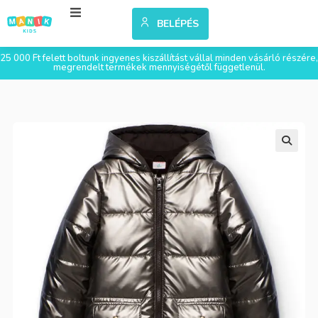
BELÉPÉS
25 000 Ft felett boltunk ingyenes kiszállítást vállal minden vásárló részére,
megrendelt termékek mennyiségétől függetlenül.