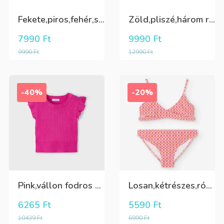
Fekete,piros,fehér,sárga kockás ing
Zöld,pliszé,három rétegű(alatta csillogó tüll+kiwizöld vászon) szoknya
7990
Ft
9990
Ft
9990
Ft
12990
Ft
-40%
-20%
Pink,vállon fodros csini lány kötött póló
Losan,kétrészes,rózsaszín,sárga,krém színű fürdőruha
6265
Ft
5590
Ft
10439
Ft
6990
Ft