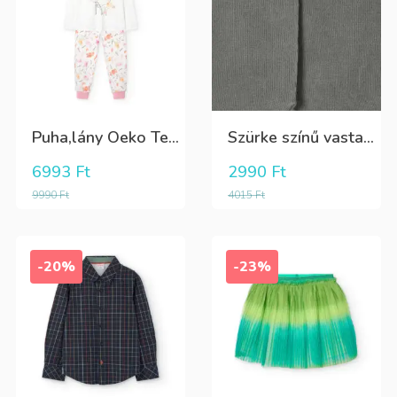
Puha,lány Oeko Tex bio pamut hosszú pizsama
Szürke színű vastag puha harisnya
6993
Ft
2990
Ft
9990
Ft
4015
Ft
-20%
-23%