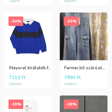
7290
Ft
10439
Ft
-50%
-33%
Mayoral királykék,fehér galléros hosszú ujjú póló Tini fiúknak
Farmer,bő szárú,elöl és oldalt zsebes lány nadrág
7213
Ft
7990
Ft
14426
Ft
11990
Ft
-30%
-26%