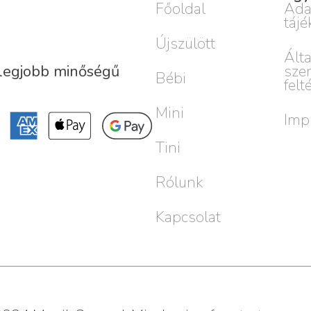
Főoldal
Ada
tájé
Újszülött
Ált
sze
 legjobb minőségű
Bébi
felt
Mini
Imp
Tini
Rólunk
Kapcsolat