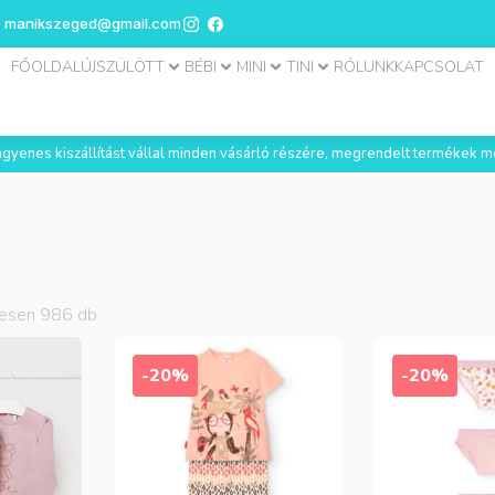
manikszeged@gmail.com
FŐOLDAL
ÚJSZÜLÖTT
BÉBI
MINI
TINI
RÓLUNK
KAPCSOLAT
 ingyenes kiszállítást vállal minden vásárló részére, megrendelt termékek m
zesen
986
db
-20%
-20%