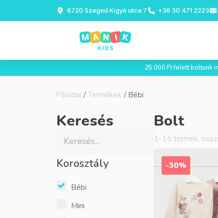
6720 Szeged Kigyó utca 7
+36 30 471 2223
25 000 Ft felett boltunk
Főoldal
/
Termékek
/
Bébi
Keresés
Bolt
1
-
15
termék, öss
Korosztály
-30%
Bébi
Mini