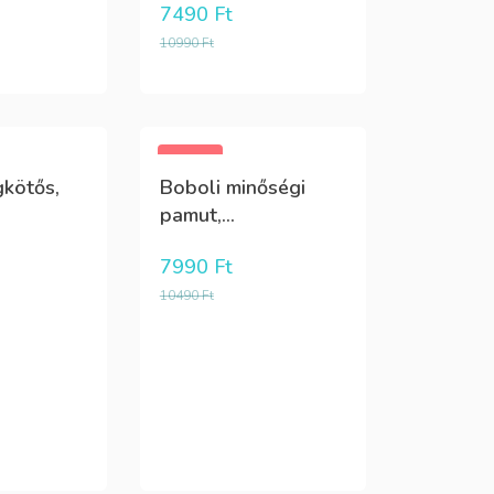
7490
Ft
10990
Ft
-24%
kötős,
Boboli minőségi
pamut,...
7990
Ft
10490
Ft