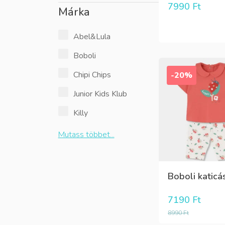
7990
Ft
Márka
Abel&Lula
Boboli
Chipi Chips
-20%
Junior Kids Klub
Killy
Mutass többet...
Boboli katicás
7190
Ft
8990
Ft