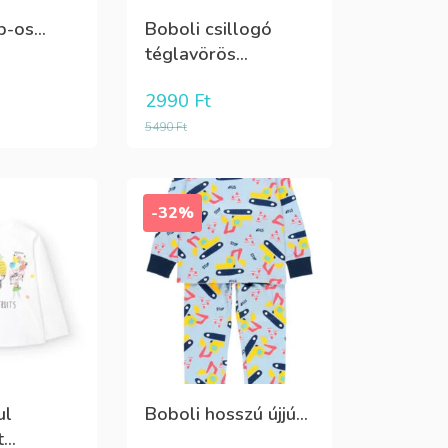
-os...
Boboli csillogó
téglavörös...
2990
Ft
5490
Ft
-32%
ul
Boboli hosszú újjú...
...