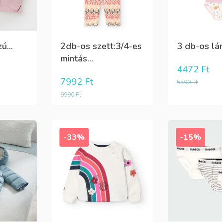
ú...
2db-os szett:3/4-es
3 db-os lán
mintás...
4472
Ft
7992
Ft
5590
Ft
9990
Ft
-33%
-15%