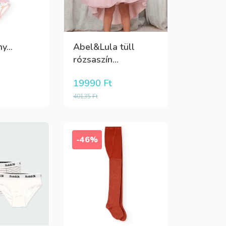
y...
Abel&Lula tüll
rózsaszín...
19990
Ft
40135
Ft
-46%