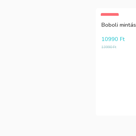
-21%
Boboli mintás 
10990
Ft
13990
Ft