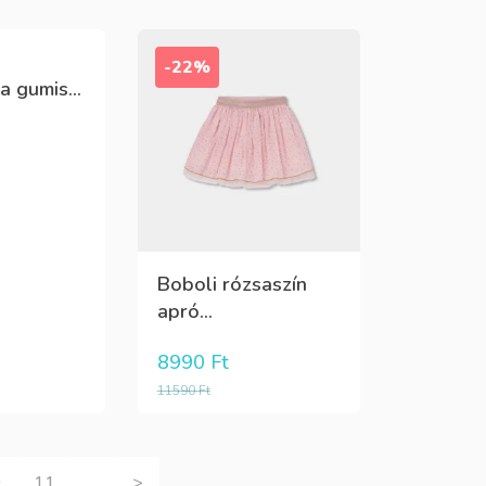
-22%
a gumis...
Boboli rózsaszín
apró...
8990
Ft
11590
Ft
0
11
…
>