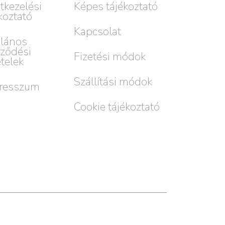
tkezelési
Képes tájékoztató
koztató
Kapcsolat
alános
rződési
Fizetési módok
ételek
Szállítási módok
resszum
Cookie tájékoztató