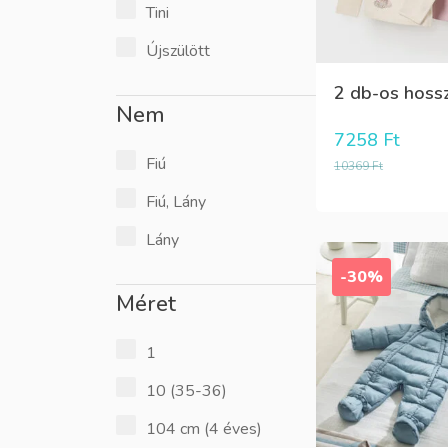
Tini
Újszülött
2 db-os hossz
Nem
7258
Ft
Fiú
10369
Ft
Fiú, Lány
Lány
-30%
Méret
1
10 (35-36)
104 cm (4 éves)