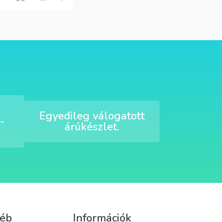
Egyedileg válogatott
-
árúkészlet.
éb
Információk