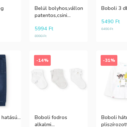
eg
Belül bolyhos,vállon
Boboli 3 db
patentos,csini...
5490
Ft
5994
Ft
6490
Ft
8990
Ft
-14%
-31%
hatású...
Boboli fodros
Boboli hát
alkalmi...
pliszírozott