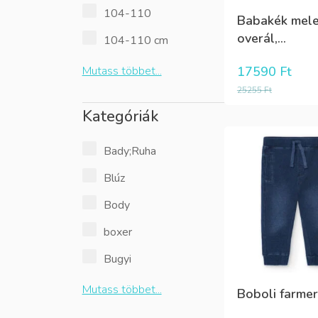
104-110
Babakék mel
overál,...
104-110 cm
Mutass többet...
17590
Ft
25255
Ft
Kategóriák
Bady;Ruha
Blúz
Body
boxer
Bugyi
Mutass többet...
Boboli farmer 