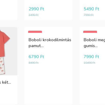
2990
Ft
5490
Ft
3490
Ft
7990
Ft
-20%
-24%
Boboli krokodilmintás
Boboli meg
pamut...
gumis...
6790
Ft
7990
Ft
8490
Ft
10490
Ft
 két...