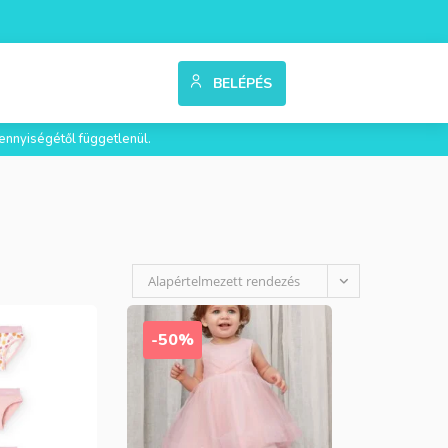
BELÉPÉS
ennyiségétől függetlenül.
Alapértelmezett rendezés
-50%