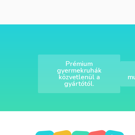
Prémium
gyermekruhák
közvetlenül a
mu
gyártótól.