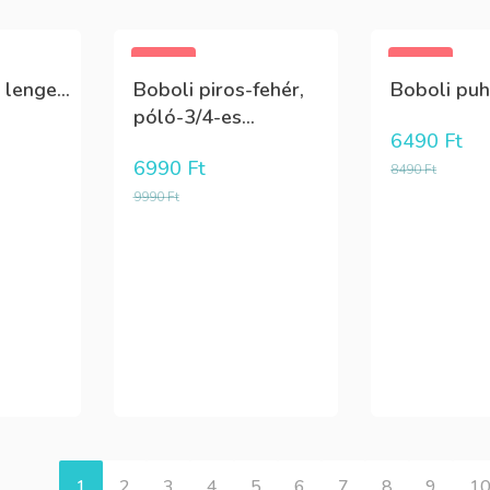
-30%
-24%
lenge...
Boboli piros-fehér,
Boboli puh
póló-3/4-es...
6490
Ft
6990
Ft
8490
Ft
9990
Ft
1
2
3
4
5
6
7
8
9
1