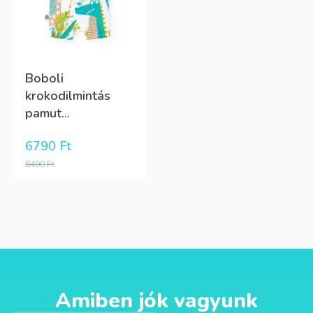
Boboli
krokodilmintás
pamut...
6790
Ft
8490
Ft
Amiben jók vagyunk