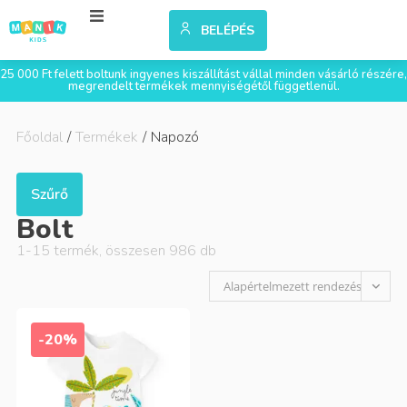
BELÉPÉS
25 000 Ft felett boltunk ingyenes kiszállítást vállal minden vásárló részére,
megrendelt termékek mennyiségétől függetlenül.
Főoldal
/
Termékek
/
Napozó
Szűrő
Bolt
1
-
15
termék, összesen
986
db
Alapértelmezett rendezés
-20%