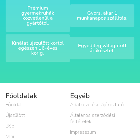
Prémium
gyermekruhák
Gyors, akár 1
közvetlenül a
munkanapos szállítás.
gyártótól.
Kínálat újszülött kortól
Egyedileg válogatott
egészen 16-éves
árúkészlet.
korig.
Főoldalak
Egyéb
Főoldal
Adatkezelési tájékoztató
Újszülött
Általános szerződési
feltételek
Bébi
Impresszum
Mini