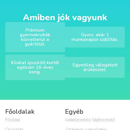
Amiben jók vagyunk
Prémium
gyermekruhák
Gyors, akár 1
közvetlenül a
munkanapos szállítás.
gyártótól.
Kínálat újszülött kortól
Egyedileg válogatott
egészen 16-éves
árúkészlet.
korig.
Főoldalak
Egyéb
Főoldal
Adatkezelési tájékoztató
Újszülött
Általános szerződési