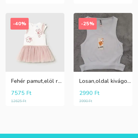
-40%
-25%
Fehér pamut,elöl rátűzött virággal,vállon és a szoknya része pöttyös tüll,egybe ruha
Losan,oldal kivágott,alul passzés rövid lány trikó,póló
7575
Ft
2990
Ft
12625
Ft
3990
Ft