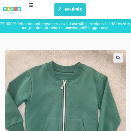
BELÉPÉS
25 000 Ft felett boltunk ingyenes kiszállítást vállal minden vásárló részére,
megrendelt termékek mennyiségétől függetlenül.