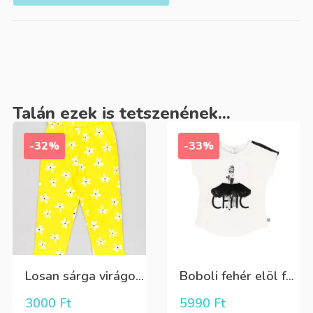
Talán ezek is tetszenének...
-32%
-33%
Losan sárga virágos 3/4-es leggings
Boboli fehér elöl fekete tüll+gyöngyös csini póló
3000
Ft
5990
Ft