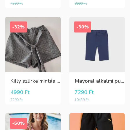
4390
Ft
8990
Ft
-32%
-30%
Killy szürke mintás rövidnadrág
Mayoral alkalmi puha kék élre vasalt nadrág, behúzható derékrésszel
4990
Ft
7290
Ft
7290
Ft
10439
Ft
-50%