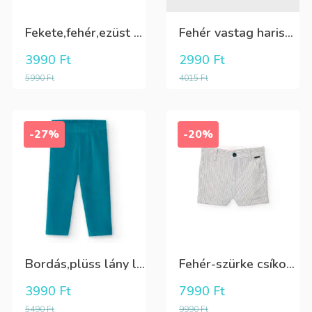
Fekete,fehér,ezüst kötött kesztyű
Fehér vastag harisnya, puha meleg
3990
Ft
2990
Ft
5990
Ft
4015
Ft
-27%
-20%
Bordás,plüss lány leggings zöldeskék
Fehér-szürke csíkos,elegáns,fiú vászon rövidnadrág
3990
Ft
7990
Ft
5490
Ft
9990
Ft