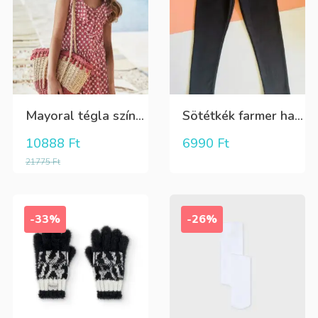
Mayoral tégla színű kisvirág mintás nyári lenge ruha
Sötétkék farmer hatású kényelmes nadrág
10888
Ft
6990
Ft
21775
Ft
-33%
-26%