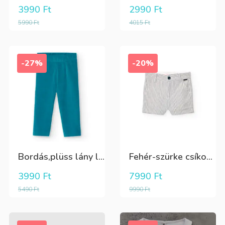
3990
Ft
2990
Ft
5990
Ft
4015
Ft
-27%
-20%
Bordás,plüss lány leggings zöldeskék
Fehér-szürke csíkos,elegáns,fiú vászon rövidnadrág
3990
Ft
7990
Ft
5490
Ft
9990
Ft