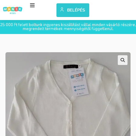
BELÉPÉS
25 000 Ft felett boltunk ingyenes kiszállítást vállal minden vásárló részére,
megrendelt termékek mennyiségétől függetlenül.