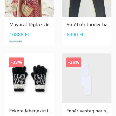
Mayoral tégla színű kisvirág mintás nyári lenge ruha
Sötétkék farmer hatású kényelmes nadrág
10888
Ft
6990
Ft
21775
Ft
-33%
-26%
Fekete,fehér,ezüst kötött kesztyű
Fehér vastag harisnya, puha meleg