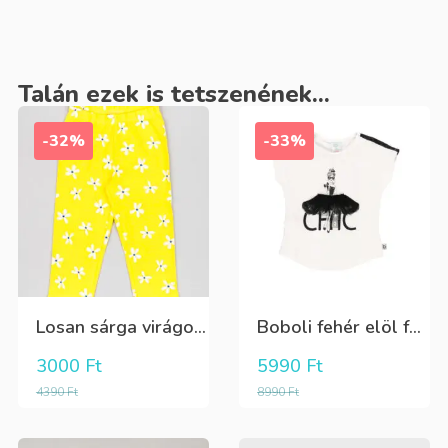
Talán ezek is tetszenének...
-32%
-33%
Losan sárga virágos 3/4-es leggings
Boboli fehér elöl fekete tüll+gyöngyös csini póló
3000
Ft
5990
Ft
4390
Ft
8990
Ft