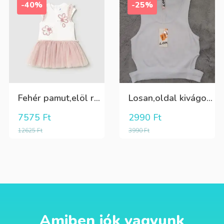
-40%
-25%
Fehér pamut,elöl rátűzött virággal,vállon és a szoknya része pöttyös tüll,egybe ruha
Losan,oldal kivágott,alul passzés rövid lány trikó,póló
7575
Ft
2990
Ft
12625
Ft
3990
Ft
Amiben jók vagyunk