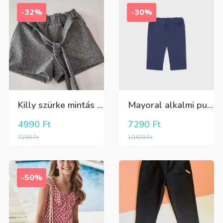
-32%
-30%
Killy szürke mintás rövidnadrág
Mayoral alkalmi puha kék élre vasalt nadrág, behúzható derékrésszel
4990
Ft
7290
Ft
7290
Ft
10439
Ft
-50%