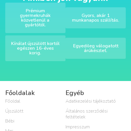
Prémium
gyermekruhák
Gyors, akár 1
közvetlenül a
munkanapos szállítás.
gyártótól.
Kínálat újszülött kortól
Egyedileg válogatott
egészen 16-éves
árúkészlet.
korig.
Főoldalak
Egyéb
Főoldal
Adatkezelési tájékoztató
Újszülött
Általános szerződési
feltételek
Bébi
Impresszum
Mini