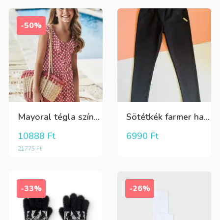
-50%
Mayoral tégla színű kisvirág mintás nyári lenge ruha
Sötétkék farmer hatású kényelmes nadrág
10888
Ft
6990
Ft
21775
Ft
-33%
-26%