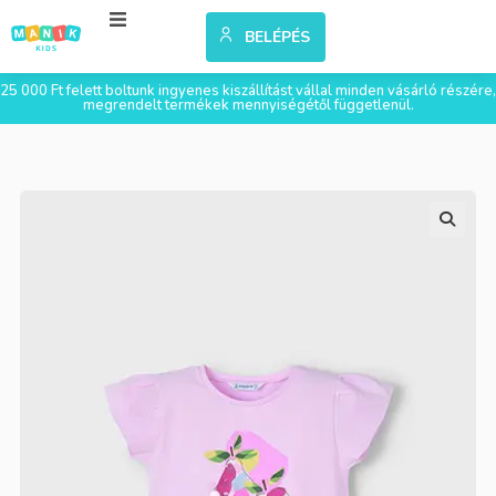
BELÉPÉS
25 000 Ft felett boltunk ingyenes kiszállítást vállal minden vásárló részére,
megrendelt termékek mennyiségétől függetlenül.