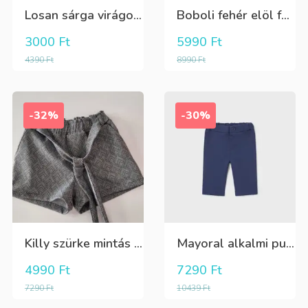
Losan sárga virágos 3/4-es leggings
Boboli fehér elöl fekete tüll+gyöngyös csini póló
3000
Ft
5990
Ft
4390
Ft
8990
Ft
-32%
-30%
Killy szürke mintás rövidnadrág
Mayoral alkalmi puha kék élre vasalt nadrág, behúzható derékrésszel
4990
Ft
7290
Ft
7290
Ft
10439
Ft