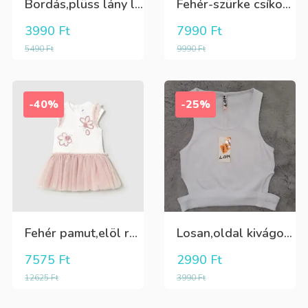
Bordás,plüss lány leggings zöldeskék
Fehér-szürke csíkos,elegáns,fiú vászon rövidnadrág
3990
Ft
7990
Ft
5490
Ft
9990
Ft
-40%
-25%
Fehér pamut,elöl rátűzött virággal,vállon és a szoknya része pöttyös tüll,egybe ruha
Losan,oldal kivágott,alul passzés rövid lány trikó,póló
7575
Ft
2990
Ft
12625
Ft
3990
Ft