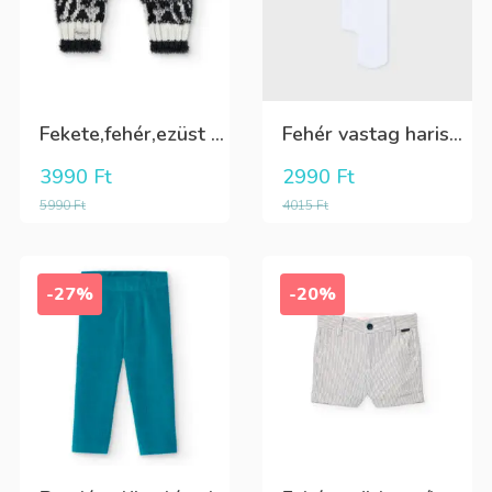
Fekete,fehér,ezüst kötött kesztyű
Fehér vastag harisnya, puha meleg
3990
Ft
2990
Ft
5990
Ft
4015
Ft
-27%
-20%