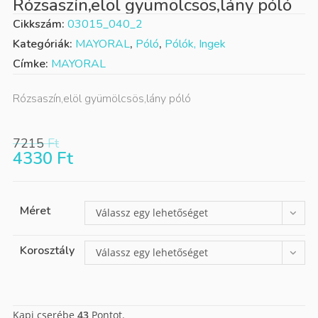
Rózsaszín,elöl gyümölcsös,lány póló
Cikkszám:
03015_040_2
Kategóriák:
MAYORAL
,
Póló
,
Pólók, Ingek
Címke:
MAYORAL
Rózsaszín,elöl gyümölcsös,lány póló
7215
Ft
4330
Ft
Méret
Válassz egy lehetőséget
Korosztály
Válassz egy lehetőséget
Kapj cserébe
43
Pontot.