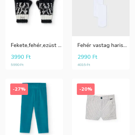
Fekete,fehér,ezüst kötött kesztyű
Fehér vastag harisnya, puha meleg
3990
Ft
2990
Ft
5990
Ft
4015
Ft
-27%
-20%