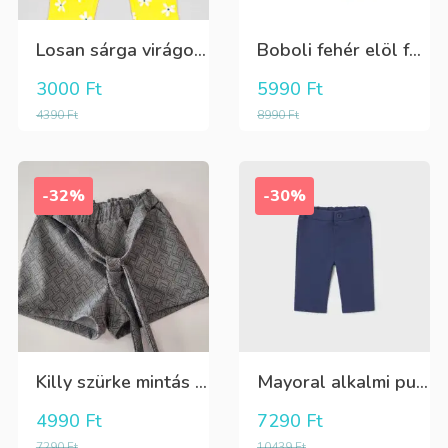
Losan sárga virágos 3/4-es leggings
Boboli fehér elöl fekete tüll+gyöngyös csini póló
3000
Ft
5990
Ft
4390
Ft
8990
Ft
-32%
-30%
Killy szürke mintás rövidnadrág
Mayoral alkalmi puha kék élre vasalt nadrág, behúzható derékrésszel
4990
Ft
7290
Ft
7290
Ft
10439
Ft