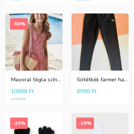
-50%
Mayoral tégla színű kisvirág mintás nyári lenge ruha
Sötétkék farmer hatású kényelmes nadrág
10888
Ft
6990
Ft
21775
Ft
-33%
-26%