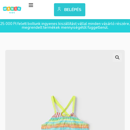
BELÉPÉS
25 000 Ft felett boltunk ingyenes kiszállítást vállal minden vásárló részére,
megrendelt termékek mennyiségétől függetlenül.