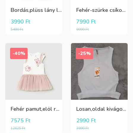
Bordás,plüss lány leggings zöldeskék
Fehér-szürke csíkos,elegáns,fiú vászon rövidnadrág
3990
Ft
7990
Ft
5490
Ft
9990
Ft
-40%
-25%
Fehér pamut,elöl rátűzött virággal,vállon és a szoknya része pöttyös tüll,egybe ruha
Losan,oldal kivágott,alul passzés rövid lány trikó,póló
7575
Ft
2990
Ft
12625
Ft
3990
Ft