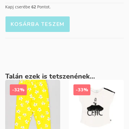
Kapj cserébe
62
Pontot.
KOSÁRBA TESZEM
Talán ezek is tetszenének...
-32%
-33%