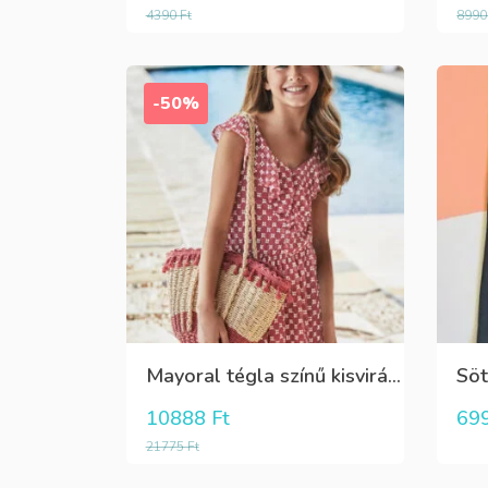
4390
Ft
899
-50%
Mayoral tégla színű kisvirág mintás nyári lenge ruha
10888
Ft
69
21775
Ft