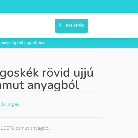
BELÉPÉS
ennyiségétől függetlenül.
goskék rövid ujjú
amut anyagból
ók, Ingek
ing 100% pamut anyagból