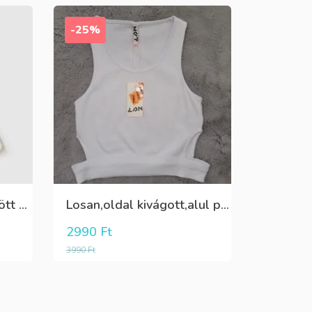
-25%
Fehér pamut,elöl rátűzött virággal,vállon és a szoknya része pöttyös tüll,egybe ruha
Losan,oldal kivágott,alul passzés rövid lány trikó,póló
2990
Ft
3990
Ft