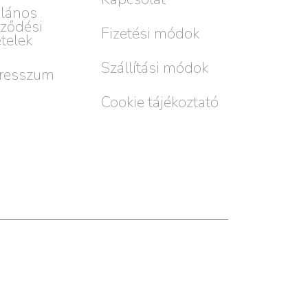
alános
rződési
Fizetési módok
ételek
Szállítási módok
resszum
Cookie tájékoztató