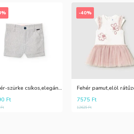
0%
-40%
Fehér-szürke csíkos,elegáns,fiú vászon rövidnadrág
90
Ft
7575
Ft
0
Ft
12625
Ft