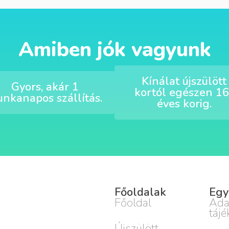
Amiben jók vagyunk
Kínálat újszülött
Gyors, akár 1
kortól egészen 16
nkanapos szállítás.
éves korig.
Főoldalak
Egy
Főoldal
Ada
tájé
Újszülött