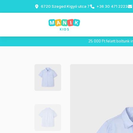
6720 Szeged Kigyó utca 7
+36 30 471 2223
25 000 Ft felett boltunk