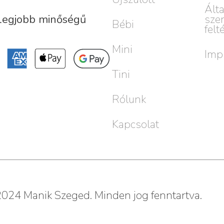
Ált
sze
 legjobb minőségű
Bébi
felt
Mini
Imp
Tini
Rólunk
Kapcsolat
024 Manik Szeged. Minden jog fenntartva.