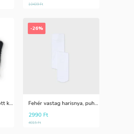
10439
Ft
-26%
Fekete,fehér,ezüst kötött kesztyű
Fehér vastag harisnya, puha meleg
2990
Ft
4015
Ft