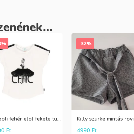
zenének...
3%
-32%
Boboli fehér elöl fekete tüll+gyöngyös csini póló
90
Ft
4990
Ft