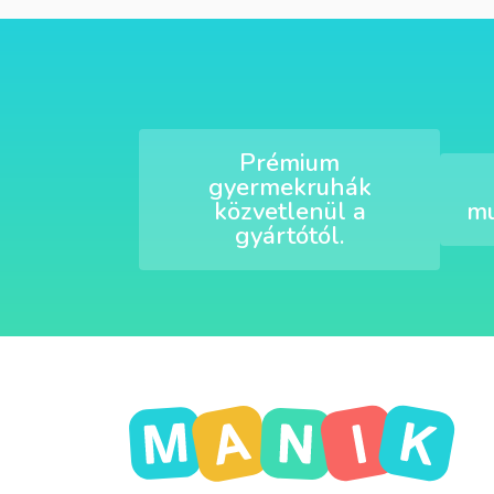
Prémium
gyermekruhák
közvetlenül a
mu
gyártótól.