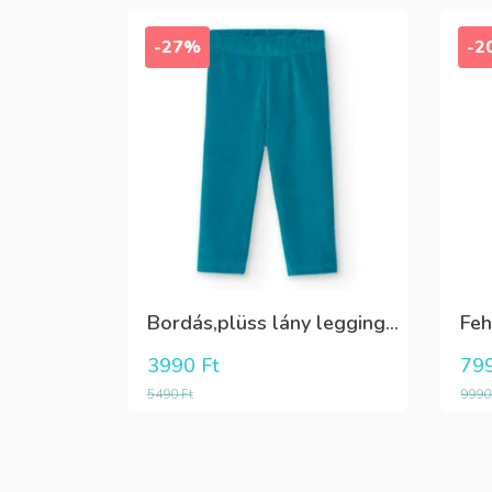
-27%
-2
Bordás,plüss lány leggings zöldeskék
3990
Ft
79
5490
Ft
999