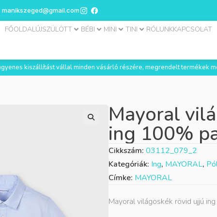
manikszeged@gmail.com
FŐOLDAL
ÚJSZÜLÖTT
BÉBI
MINI
TINI
RÓLUNK
KAPCSOLAT
 ingyenes kiszállítást vállal minden vásárló részére, megrendelt termékek m
Mayoral vilá
ing 100% p
Cikkszám:
03112_079_2
Kategóriák:
Ing
,
MAYORAL
,
Pól
Címke:
MAYORAL
Mayoral világoskék rövid ujjú 