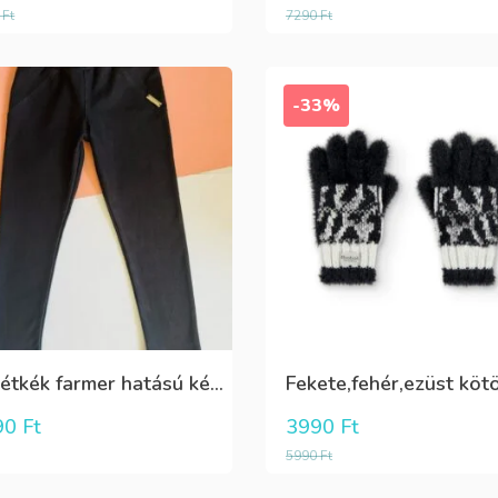
0
Ft
7290
Ft
-33%
Sötétkék farmer hatású kényelmes nadrág
90
Ft
3990
Ft
5990
Ft