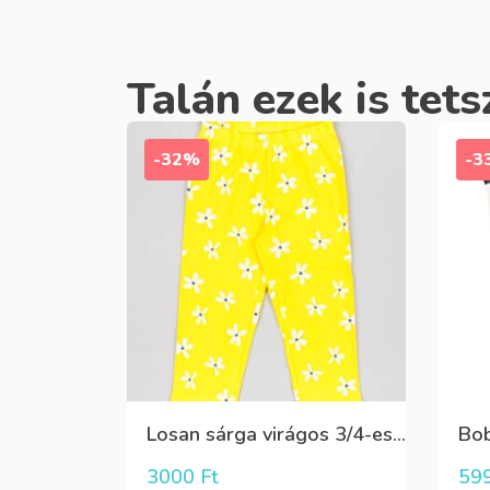
Talán ezek is tets
-32%
-3
Losan sárga virágos 3/4-es leggings
3000
Ft
59