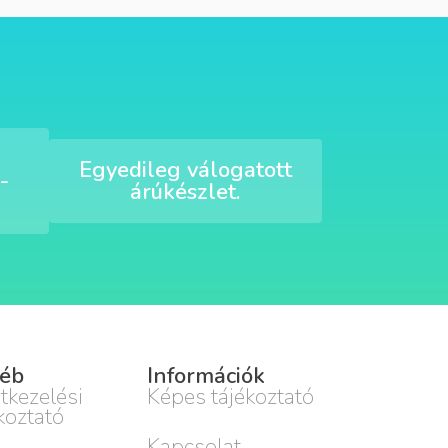
Egyedileg válogatott
-
árúkészlet.
éb
Információk
tkezelési
Képes tájékoztató
koztató
Kapcsolat