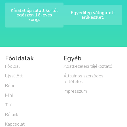
Kínálat újszülött kortól
Egyedileg válogatott
egészen 16-éves
árúkészlet.
korig.
Főoldalak
Egyéb
Főoldal
Adatkezelési tájékoztató
Újszülött
Általános szerződési
feltételek
Bébi
Impresszum
Mini
Tini
Rólunk
Kapcsolat