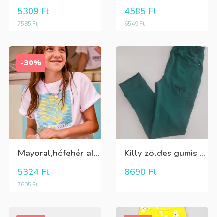
5309
Ft
4585
Ft
7585
Ft
6549
Ft
-30%
Mayoral,hófehér alapon.elöl zöld virág mintás,rövid aljú lány póló
Killy zöldes gumis derekú nadrág
5324
Ft
8690
Ft
7605
Ft