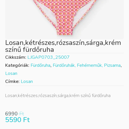
Losan,kétrészes,rózsaszín,sárga,krém
színű fürdőruha
Cikkszám:
LJGAP0703_25007
Kategóriák:
Fürdőruha
,
Fürdőruhák, Fehérneműk, Pizsama
,
Losan
Címke:
Losan
Losan,kétrészes,rózsaszín,sárga,krém színű fürdőruha
6990
Ft
5590
Ft