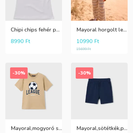
Chipi chips fehér pamut csipkés csinos rövid ujjú felső
Mayoral horgolt lenge, csíkos nyári nadrág
8990
Ft
10990
Ft
15699
Ft
-30%
-30%
Mayoral,mogyoró színű,elöl futball labdás,fiú póló
Mayoral,sötétkék,pamut,fiú rövidnadrág