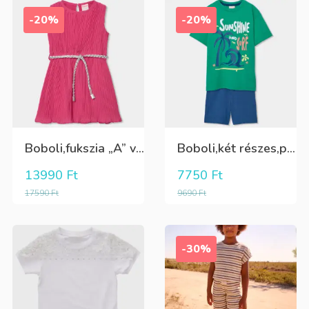
-20%
-20%
Boboli,fukszia „A” vonalú ruha,ezüst övvel
Boboli,két részes,pamut,fiú szett;elöl mintás póló+kék rövidnadrág
13990
Ft
7750
Ft
17590
Ft
9690
Ft
-30%