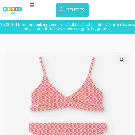
BELÉPÉS
25 000 Ft felett boltunk ingyenes kiszállítást vállal minden vásárló részére,
megrendelt termékek mennyiségétől függetlenül.