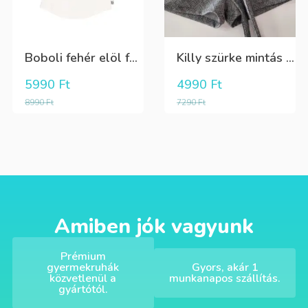
Boboli fehér elöl fekete tüll+gyöngyös csini póló
Killy szürke mintás rövidnadrág
5990
Ft
4990
Ft
8990
Ft
7290
Ft
Amiben jók vagyunk
Prémium
gyermekruhák
Gyors, akár 1
közvetlenül a
munkanapos szállítás.
gyártótól.