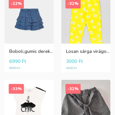
-22%
-32%
Boboli,gumis derekú,aktív megkötős,fodros szoknya
Losan sárga virágos 3/4-es leggings
6990
Ft
3000
Ft
8990
Ft
4390
Ft
-33%
-32%