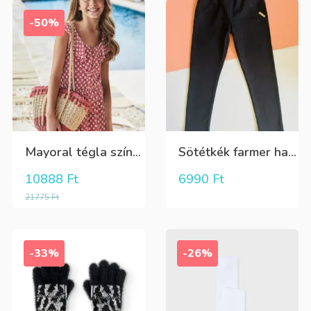
-50%
Mayoral tégla színű kisvirág mintás nyári lenge ruha
Sötétkék farmer hatású kényelmes nadrág
10888
Ft
6990
Ft
21775
Ft
-33%
-26%