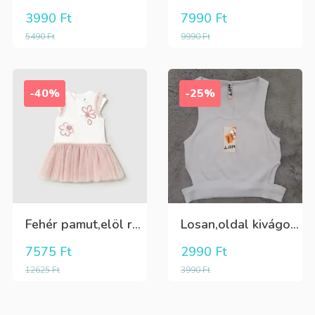
3990
Ft
7990
Ft
5490
Ft
9990
Ft
-40%
-25%
Fehér pamut,elöl rátűzött virággal,vállon és a szoknya része pöttyös tüll,egybe ruha
Losan,oldal kivágott,alul passzés rövid lány trikó,póló
7575
Ft
2990
Ft
12625
Ft
3990
Ft