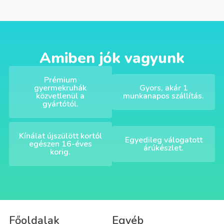
Amiben jók vagyunk
Prémium
gyermekruhák
Gyors, akár 1
közvetlenül a
munkanapos szállítás.
gyártótól.
Kínálat újszülött kortól
Egyedileg válogatott
egészen 16-éves
árúkészlet.
korig.
Főoldalak
Egyéb