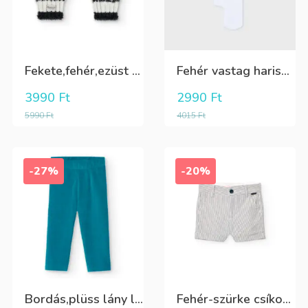
Fekete,fehér,ezüst kötött kesztyű
Fehér vastag harisnya, puha meleg
3990
Ft
2990
Ft
5990
Ft
4015
Ft
-27%
-20%
Bordás,plüss lány leggings zöldeskék
Fehér-szürke csíkos,elegáns,fiú vászon rövidnadrág