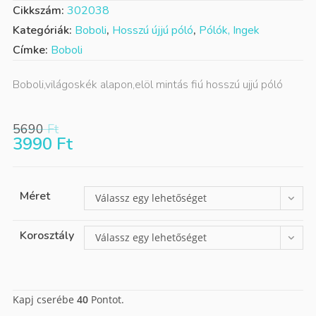
Cikkszám:
302038
Kategóriák:
Boboli
,
Hosszú újjú póló
,
Pólók, Ingek
Címke:
Boboli
Boboli,világoskék alapon,elöl mintás fiú hosszú ujjú póló
5690
Ft
3990
Ft
Méret
Válassz egy lehetőséget
Korosztály
Válassz egy lehetőséget
Kapj cserébe
40
Pontot.