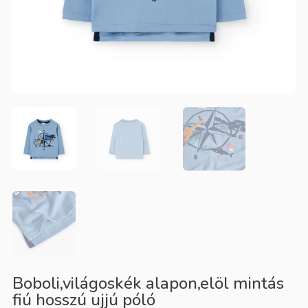
Boboli,világoskék alapon,elöl mintás
fiú hosszú ujjú póló