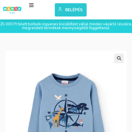
BELÉPÉS
25 000 Ft felett boltunk ingyenes kiszállítást vállal minden vásárló részére,
megrendelt termékek mennyiségétől függetlenül.