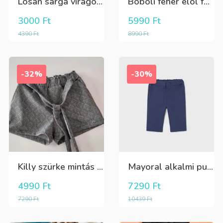
Losan sárga virágos 3/4-es leggings
Boboli fehér elöl fekete tüll+gyöngyös csini póló
3000
Ft
5990
Ft
4390
Ft
8990
Ft
-32%
-30%
Killy szürke mintás rövidnadrág
Mayoral alkalmi puha kék élre vasalt nadrág, behúzható derékrésszel
4990
Ft
7290
Ft
7290
Ft
10439
Ft