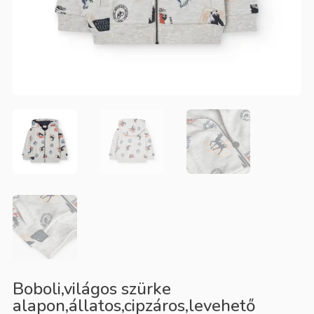
Boboli,világos szürke
alapon,állatos,cipzáros,levehető