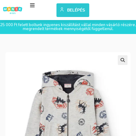
BELÉPÉS
25 000 Ft felett boltunk ingyenes kiszállítást vállal minden vásárló részére,
megrendelt termékek mennyiségétől függetlenül.