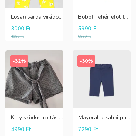
Losan sárga virágos 3/4-es leggings
Boboli fehér elöl fekete tüll+gyöngyös csini póló
3000
Ft
5990
Ft
4390
Ft
8990
Ft
-32%
-30%
Killy szürke mintás rövidnadrág
Mayoral alkalmi puha kék élre vasalt nadrág, behúzható derékrésszel
4990
Ft
7290
Ft