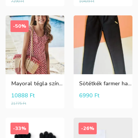
7290
Ft
10439
Ft
-50%
Mayoral tégla színű kisvirág mintás nyári lenge ruha
Sötétkék farmer hatású kényelmes nadrág
10888
Ft
6990
Ft
21775
Ft
-33%
-26%