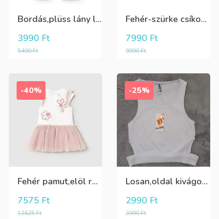
Bordás,plüss lány leggings zöldeskék
Fehér-szürke csíkos,elegáns,fiú vászon rövidnadrág
3990
Ft
7990
Ft
5490
Ft
9990
Ft
-40%
-25%
Fehér pamut,elöl rátűzött virággal,vállon és a szoknya része pöttyös tüll,egybe ruha
Losan,oldal kivágott,alul passzés rövid lány trikó,póló
7575
Ft
2990
Ft
12625
Ft
3990
Ft