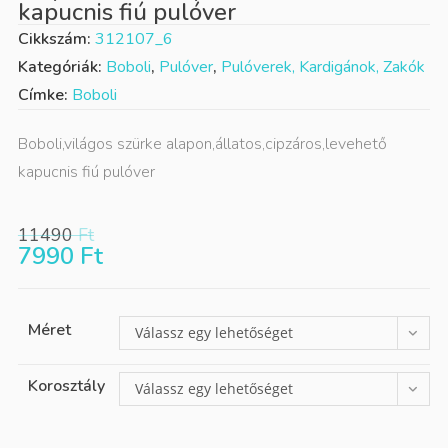
kapucnis fiú pulóver
Cikkszám:
312107_6
Kategóriák:
Boboli
,
Pulóver
,
Pulóverek, Kardigánok, Zakók
Címke:
Boboli
Boboli,világos szürke alapon,állatos,cipzáros,levehető
kapucnis fiú pulóver
11490
Ft
7990
Ft
Méret
Válassz egy lehetőséget
Korosztály
Válassz egy lehetőséget