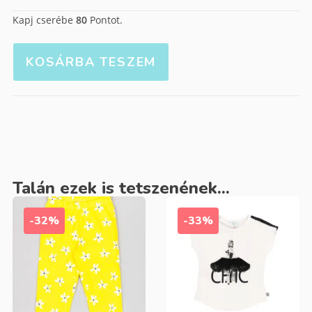
Kapj cserébe
80
Pontot.
KOSÁRBA TESZEM
Talán ezek is tetszenének...
-32%
-33%