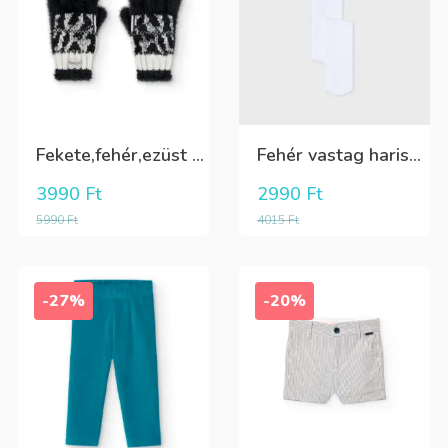
Fekete,fehér,ezüst kötött kesztyű
Fehér vastag harisnya, puha meleg
3990
Ft
2990
Ft
5990
Ft
4015
Ft
-27%
-20%