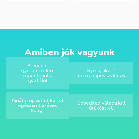
Amiben jók vagyunk
Prémium
gyermekruhák
Gyors, akár 1
közvetlenül a
munkanapos szállítás.
gyártótól.
Kínálat újszülött kortól
Egyedileg válogatott
egészen 16-éves
árúkészlet.
korig.