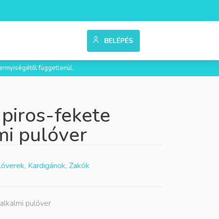
BELÉPÉS
ennyiségétől függetlenül.
 piros-fekete
mi pulóver
lóverek, Kardigánok, Zakók
alkalmi pulóver