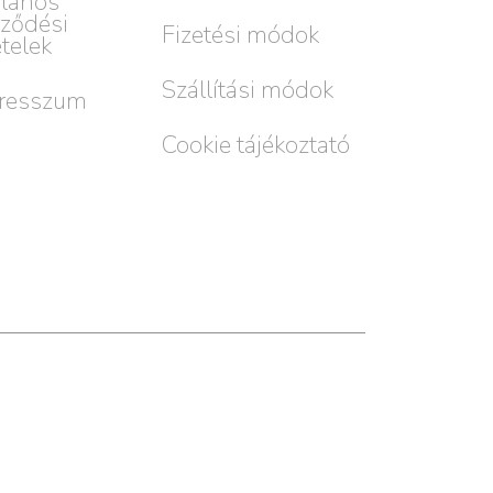
alános
rződési
Fizetési módok
ételek
Szállítási módok
resszum
Cookie tájékoztató