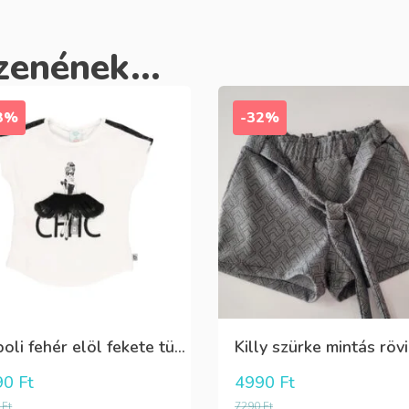
zenének...
3%
-32%
Boboli fehér elöl fekete tüll+gyöngyös csini póló
90
Ft
4990
Ft
0
Ft
7290
Ft