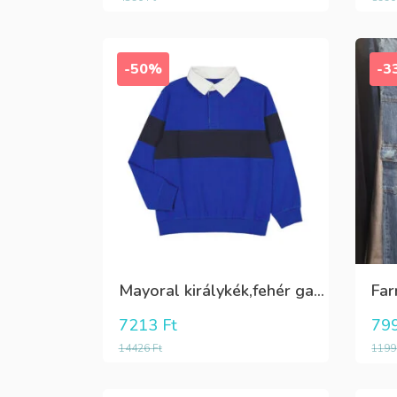
-50%
-3
Mayoral királykék,fehér galléros hosszú ujjú póló Tini fiúknak
7213
Ft
79
14426
Ft
119