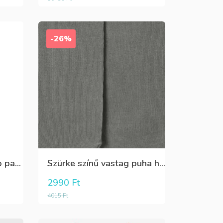
-26%
Puha,lány Oeko Tex bio pamut hosszú pizsama
Szürke színű vastag puha harisnya
2990
Ft
4015
Ft