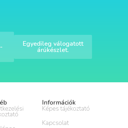
Egyedileg válogatott
-
árúkészlet.
éb
Információk
tkezelési
Képes tájékoztató
koztató
Kapcsolat