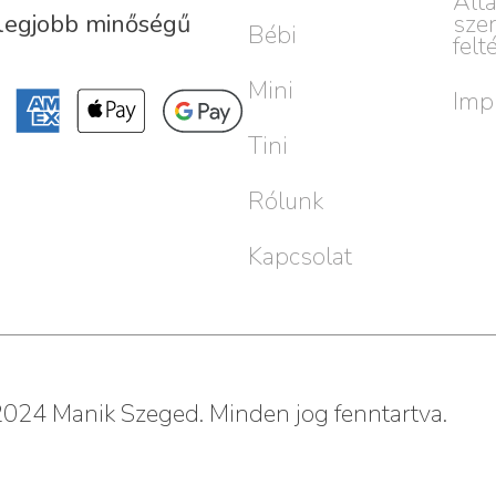
Ált
sze
 legjobb minőségű
Bébi
felt
Mini
Imp
Tini
Rólunk
Kapcsolat
024 Manik Szeged. Minden jog fenntartva.