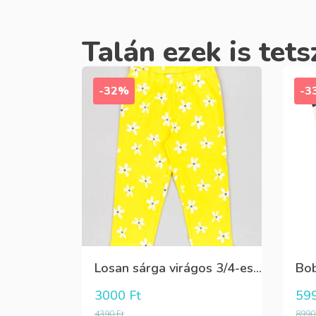
Talán ezek is tets
-32%
-3
Losan sárga virágos 3/4-es leggings
3000
Ft
59
4390
Ft
899