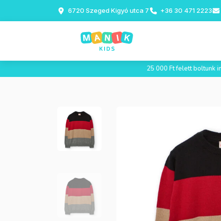
6720 Szeged Kigyó utca 7
+36 30 471 2223
25 000 Ft felett boltunk