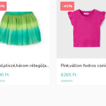
3%
-40%
Zöld,pliszé,három rétegű(alatta csillogó tüll+kiwizöld vászon) szoknya
90
Ft
6265
Ft
90
Ft
10439
Ft