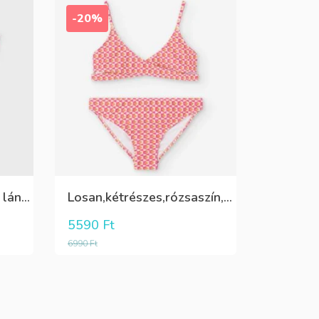
-20%
Pink,vállon fodros csini lány kötött póló
Losan,kétrészes,rózsaszín,sárga,krém színű fürdőruha
5590
Ft
6990
Ft