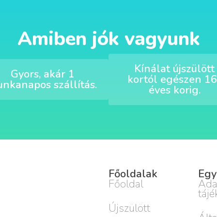
Amiben jók vagyunk
Kínálat újszülött
Gyors, akár 1
kortól egészen 16
nkanapos szállítás.
éves korig.
Főoldalak
Egy
Főoldal
Ada
tájé
Újszülött