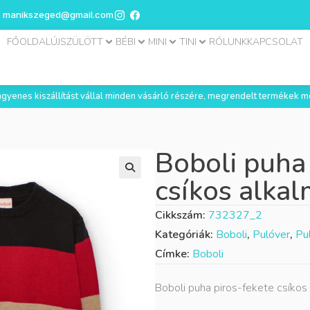
manikszeged@gmail.com
FŐOLDAL
ÚJSZÜLÖTT
BÉBI
MINI
TINI
RÓLUNK
KAPCSOLAT
 ingyenes kiszállítást vállal minden vásárló részére, megrendelt termékek m
Boboli puha
csíkos alkal
Cikkszám:
732327_2
Kategóriák:
Boboli
,
Pulóver
,
Pu
Címke:
Boboli
Boboli puha piros-fekete csíkos 