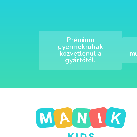
Prémium
gyermekruhák
közvetlenül a
mu
gyártótól.