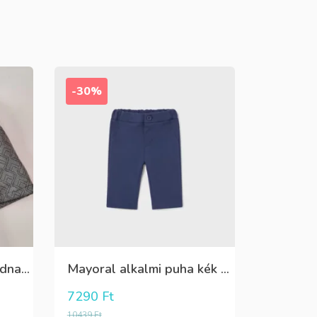
-30%
Killy szürke mintás rövidnadrág
Mayoral alkalmi puha kék élre vasalt nadrág, behúzható derékrésszel
7290
Ft
10439
Ft