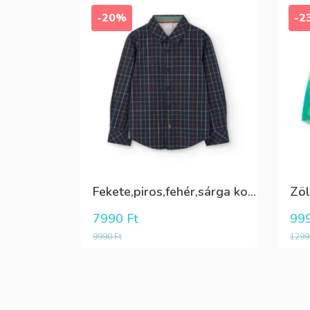
-20%
-2
Fekete,piros,fehér,sárga kockás ing
7990
Ft
99
9990
Ft
129