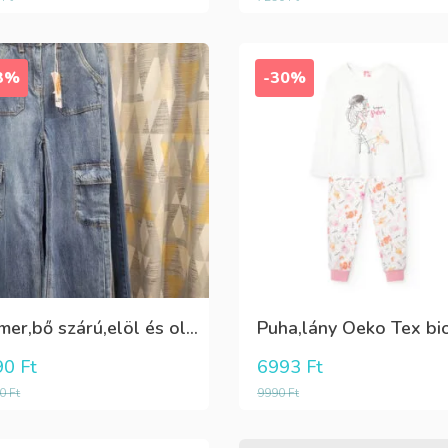
3%
-30%
Farmer,bő szárú,elöl és oldalt zsebes lány nadrág
90
Ft
6993
Ft
90
Ft
9990
Ft