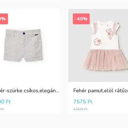
0%
-40%
Fehér-szürke csíkos,elegáns,fiú vászon rövidnadrág
90
Ft
7575
Ft
0
Ft
12625
Ft