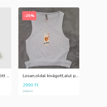
-25%
Fehér pamut,elöl rátűzött virággal,vállon és a szoknya része pöttyös tüll,egybe ruha
Losan,oldal kivágott,alul passzés rövid lány trikó,póló
2990
Ft
3990
Ft