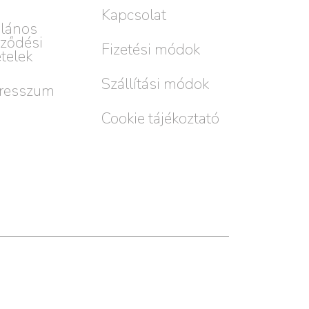
Kapcsolat
alános
rződési
Fizetési módok
ételek
Szállítási módok
resszum
Cookie tájékoztató