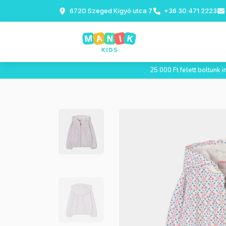
6720 Szeged Kigyó utca 7
+36 30 471 2223
25 000 Ft felett boltunk