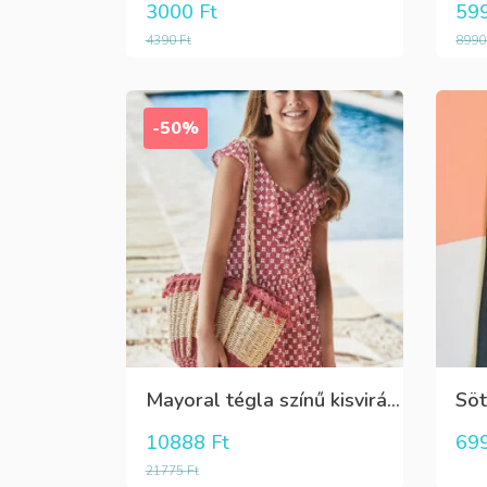
3000
Ft
59
4390
Ft
899
-50%
Mayoral tégla színű kisvirág mintás nyári lenge ruha
10888
Ft
69
21775
Ft