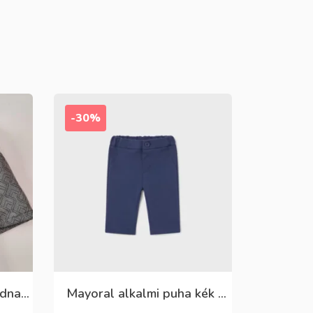
-30%
Killy szürke mintás rövidnadrág
Mayoral alkalmi puha kék élre vasalt nadrág, behúzható derékrésszel