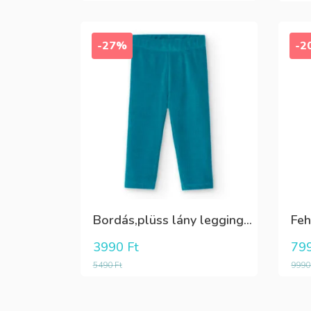
-27%
-2
Bordás,plüss lány leggings zöldeskék
3990
Ft
79
5490
Ft
999