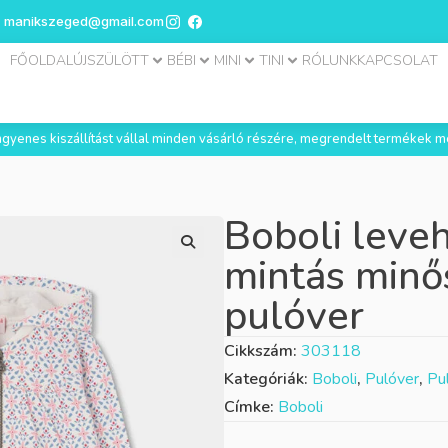
manikszeged@gmail.com
FŐOLDAL
ÚJSZÜLÖTT
BÉBI
MINI
TINI
RÓLUNK
KAPCSOLAT
 ingyenes kiszállítást vállal minden vásárló részére, megrendelt termékek m
Boboli leve
mintás minő
pulóver
Cikkszám:
303118
Kategóriák:
Boboli
,
Pulóver
,
Pu
Címke:
Boboli