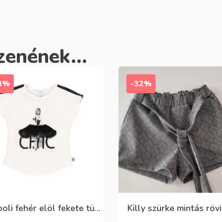
zenének...
3%
-32%
Boboli fehér elöl fekete tüll+gyöngyös csini póló