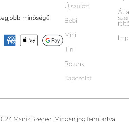
Újszülött
Ált
sze
 legjobb minőségű
Bébi
felt
Mini
Imp
Tini
Rólunk
Kapcsolat
024 Manik Szeged. Minden jog fenntartva.