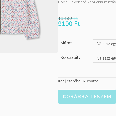
Boboli levehető kapucnis mintá
11490
Ft
9190
Ft
Méret
Válassz eg
Korosztály
Válassz eg
Kapj cserébe
92
Pontot.
KOSÁRBA TESZEM