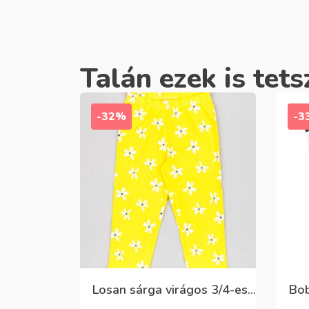
Talán ezek is tets
-32%
-3
Losan sárga virágos 3/4-es leggings