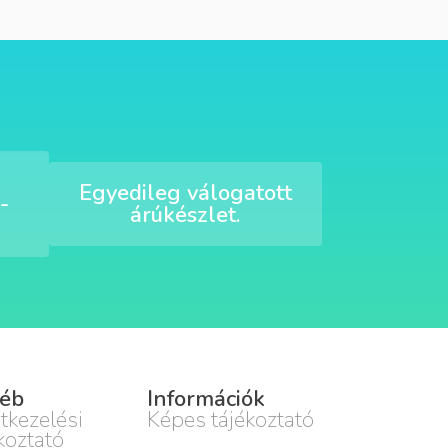
Egyedileg válogatott
-
árúkészlet.
éb
Információk
tkezelési
Képes tájékoztató
koztató