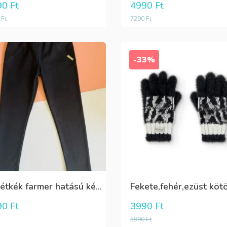
90
Ft
4990
Ft
0
Ft
7290
Ft
-33%
Sötétkék farmer hatású kényelmes nadrág
90
Ft
3990
Ft
5990
Ft