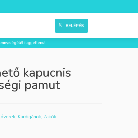
BELÉPÉS
ennyiségétől függetlenül.
hető kapucnis
ségi pamut
lóverek, Kardigánok, Zakók