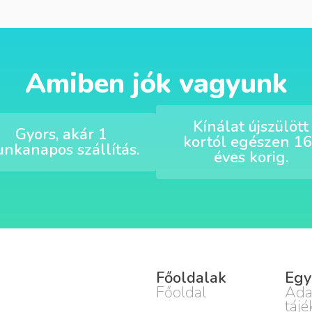
Amiben jók vagyunk
Kínálat újszülött
Gyors, akár 1
kortól egészen 16
nkanapos szállítás.
éves korig.
Főoldalak
Egy
Főoldal
Ada
tájé