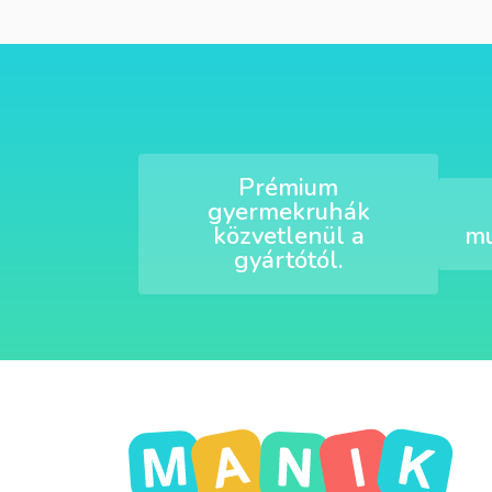
Prémium
gyermekruhák
közvetlenül a
mu
gyártótól.