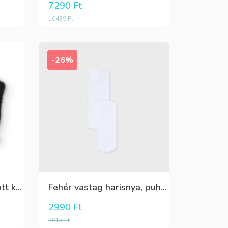
7290
Ft
10439
Ft
-26%
Fekete,fehér,ezüst kötött kesztyű
Fehér vastag harisnya, puha meleg
2990
Ft
4015
Ft