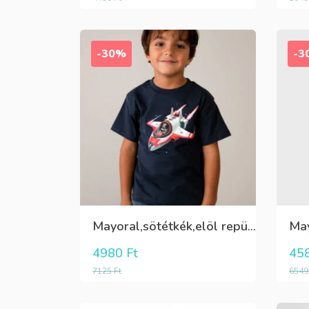
-30%
-3
Mayoral,sötétkék,elöl repülő mintás,fiú póló
4980
Ft
45
7125
Ft
654