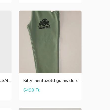
Mayoral,skórpió mintás,3/4-es leggings
Killy mentazöld gumis derekú sportnadrág
6490
Ft