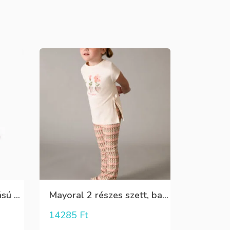
Zippy puha farmer hatású nadrágszoknya állítható gumis derékrésszel
Mayoral 2 részes szett, barackvirág színű trapéz leggings, virág mintás pólóval
14285
Ft