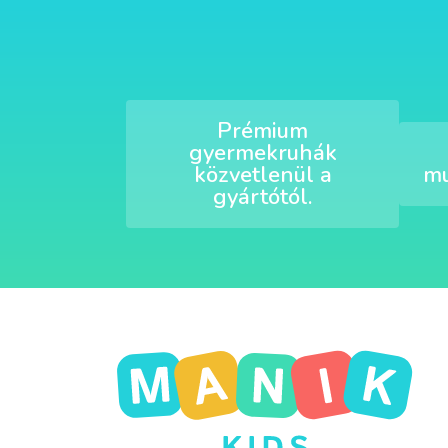
Prémium
gyermekruhák
közvetlenül a
mu
gyártótól.