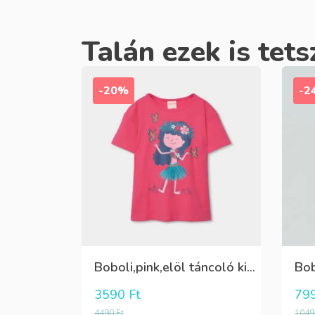
Talán ezek is tets
-20%
-2
Boboli,pink,elöl táncoló kislány póló pillangókkal
3590
Ft
79
4490
Ft
104