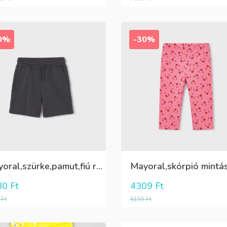
0%
-30%
Mayoral,szürke,pamut,fiú rövidnadrág
80
Ft
4309
Ft
9
Ft
6155
Ft