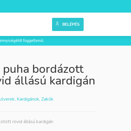
BELÉPÉS
ennyiségétől függetlenül.
r puha bordázott
vid állású kardigán
lóverek, Kardigánok, Zakók
ötött rövid állású kardigán