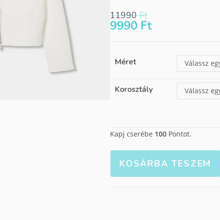
11990
Ft
9990
Ft
Méret
Válassz eg
Korosztály
Válassz eg
Kapj cserébe
100
Pontot.
KOSÁRBA TESZEM