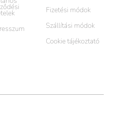
alános
rződési
Fizetési módok
ételek
Szállítási módok
resszum
Cookie tájékoztató