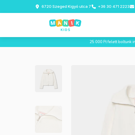
6720 Szeged Kigyó utca 7
+36 30 471 2223
25 000 Ft felett boltunk