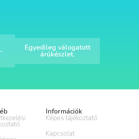
Egyedileg válogatott
-
árúkészlet.
éb
Információk
tkezelési
Képes tájékoztató
koztató
Kapcsolat