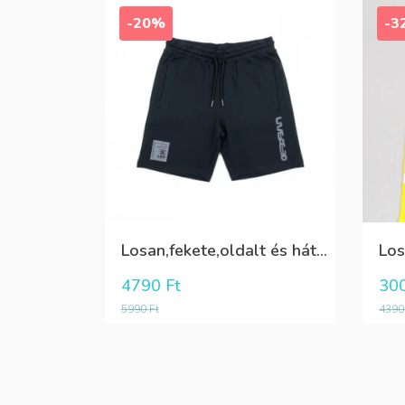
-20%
-3
Losan,fekete,oldalt és hátul zsebes,pamut fiú rövidnadrág
4790
Ft
30
5990
Ft
439