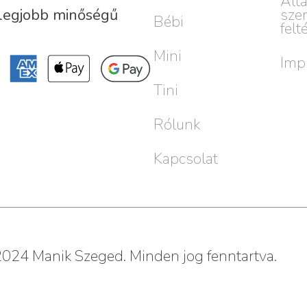
Ált
sze
 legjobb minőségű
Bébi
felt
Mini
Imp
Tini
Rólunk
Kapcsolat
024 Manik Szeged. Minden jog fenntartva.