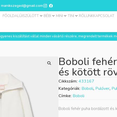
manikszeged@gmail.com
FŐOLDAL
ÚJSZÜLÖTT
BÉBI
MINI
TINI
RÓLUNK
KAPCSOLAT
 ingyenes kiszállítást vállal minden vásárló részére, megrendelt termékek m
Boboli fehé
és kötött rö
Cikkszám:
433167
Kategóriák:
Boboli
,
Pulóver
,
Pu
Címke:
Boboli
Boboli fehér puha bordázott és k