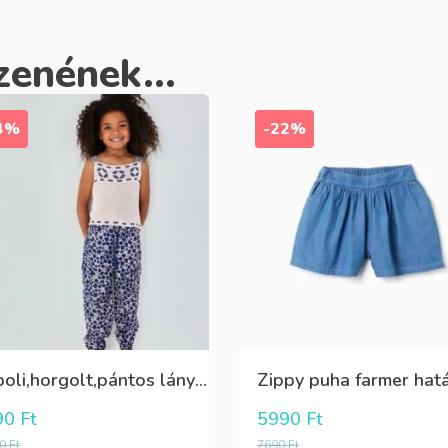
zenének...
4%
-22%
Boboli,horgolt,pántos lány blúz
90
Ft
5990
Ft
90
Ft
7690
Ft