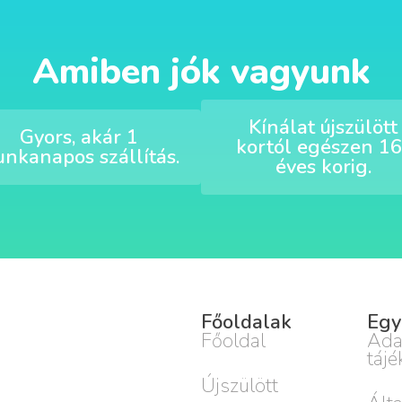
Amiben jók vagyunk
Kínálat újszülött
Gyors, akár 1
kortól egészen 16
nkanapos szállítás.
éves korig.
Főoldalak
Egy
Főoldal
Ada
tájé
Újszülött