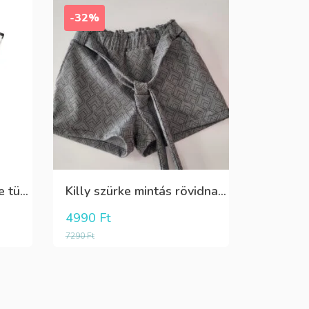
-32%
Boboli fehér elöl fekete tüll+gyöngyös csini póló
Killy szürke mintás rövidnadrág
4990
Ft
7290
Ft