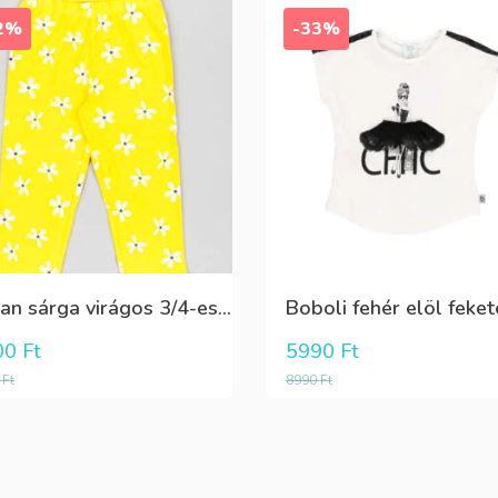
2%
-33%
Losan sárga virágos 3/4-es leggings
00
Ft
5990
Ft
0
Ft
8990
Ft