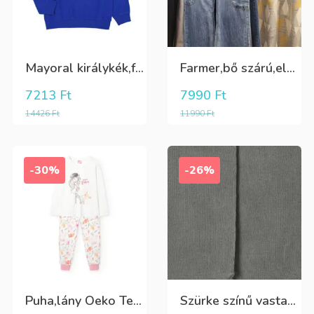
Mayoral királykék,fehér galléros hosszú ujjú póló Tini fiúknak
Farmer,bő szárú,elöl és oldalt zsebes lány nadrág
7213
Ft
7990
Ft
14426
Ft
11990
Ft
-30%
-26%
Puha,lány Oeko Tex bio pamut hosszú pizsama
Szürke színű vastag puha harisnya