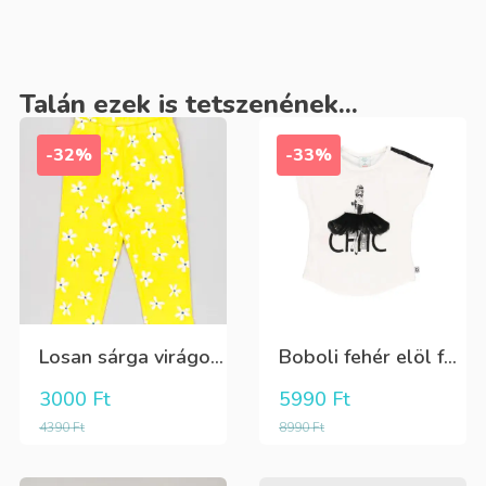
Talán ezek is tetszenének...
-32%
-33%
Losan sárga virágos 3/4-es leggings
Boboli fehér elöl fekete tüll+gyöngyös csini póló
3000
Ft
5990
Ft
4390
Ft
8990
Ft