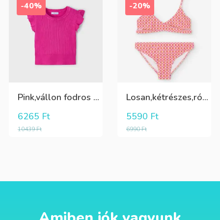
-40%
-20%
Pink,vállon fodros csini lány kötött póló
Losan,kétrészes,rózsaszín,sárga,krém színű fürdőruha
6265
Ft
5590
Ft
10439
Ft
6990
Ft
Amiben jók vagyunk