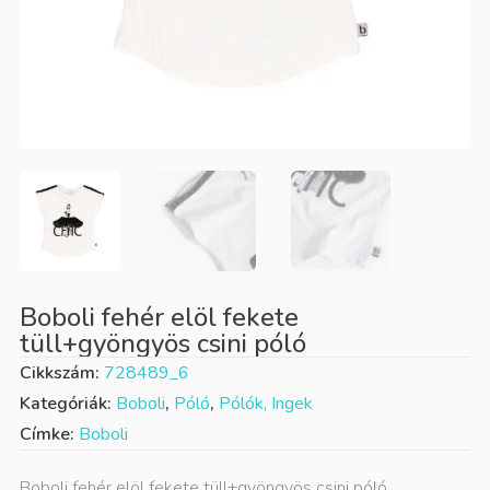
Boboli fehér elöl fekete
tüll+gyöngyös csini póló
Cikkszám:
728489_6
Kategóriák:
Boboli
,
Póló
,
Pólók, Ingek
Címke:
Boboli
Boboli fehér elöl fekete tüll+gyöngyös csini póló