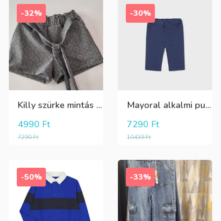
-32%
-30%
Killy szürke mintás rövidnadrág
Mayoral alkalmi puha kék élre vasalt nadrág, behúzható derékrésszel
4990
Ft
7290
Ft
7290
Ft
10439
Ft
-50%
-33%