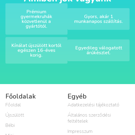
Prémium
gyermekruhák
Gyors, akár 1
közvetlenül a
munkanapos szállítás.
gyártótól.
Kínálat újszülött kortól
Egyedileg válogatott
egészen 16-éves
árúkészlet.
korig.
Főoldalak
Egyéb
Főoldal
Adatkezelési tájékoztató
Újszülött
Általános szerződési
feltételek
Bébi
Impresszum