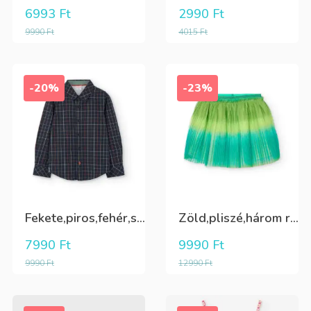
6993
Ft
2990
Ft
9990
Ft
4015
Ft
-20%
-23%
Fekete,piros,fehér,sárga kockás ing
Zöld,pliszé,három rétegű(alatta csillogó tüll+kiwizöld vászon) szoknya
7990
Ft
9990
Ft
9990
Ft
12990
Ft