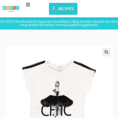
BELÉPÉS
25 000 Ft felett boltunk ingyenes kiszállítást vállal minden vásárló részére,
megrendelt termékek mennyiségétől függetlenül.