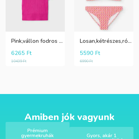
Pink,vállon fodros csini lány kötött póló
Losan,kétrészes,rózsaszín,sárga,krém színű fürdőruha
6265
Ft
5590
Ft
10439
Ft
6990
Ft
Amiben jók vagyunk
Prémium
gyermekruhák
Gyors, akár 1