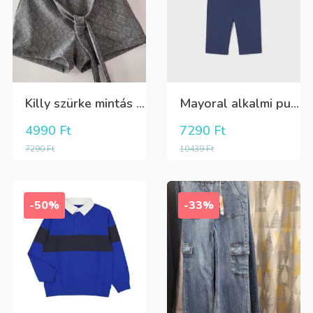
Killy szürke mintás rövidnadrág
Mayoral alkalmi puha kék élre vasalt nadrág, behúzható derékrésszel
4990
Ft
7290
Ft
7290
Ft
10439
Ft
-50%
-33%