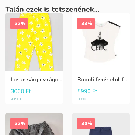
Talán ezek is tetszenének...
-32%
-33%
Losan sárga virágos 3/4-es leggings
Boboli fehér elöl fekete tüll+gyöngyös csini póló
3000
Ft
5990
Ft
4390
Ft
8990
Ft
-32%
-30%