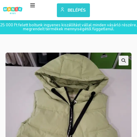
BELÉPÉS
25 000 Ft felett boltunk ingyenes kiszállítást vállal minden vásárló részére,
megrendelt termékek mennyiségétől függetlenül.