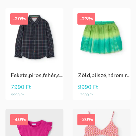
-20%
-23%
Fekete,piros,fehér,sárga kockás ing
Zöld,pliszé,három rétegű(alatta csillogó tüll+kiwizöld vászon) szoknya
7990
Ft
9990
Ft
9990
Ft
12990
Ft
-40%
-20%