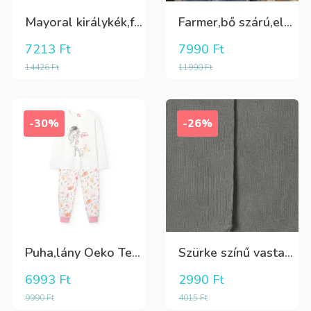
Mayoral királykék,fehér galléros hosszú ujjú póló Tini fiúknak
Farmer,bő szárú,elöl és oldalt zsebes lány nadrág
7213
Ft
7990
Ft
14426
Ft
11990
Ft
-30%
-26%
Puha,lány Oeko Tex bio pamut hosszú pizsama
Szürke színű vastag puha harisnya
6993
Ft
2990
Ft
9990
Ft
4015
Ft