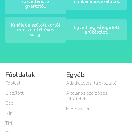
közvetlenül a
munkanapos szállítás.
gyártótól.
Kínálat újszülött kortól
Egyedileg válogatott
egészen 16-éves
árúkészlet.
korig.
Főoldalak
Egyéb
Főoldal
Adatkezelési tájékoztató
Újszülött
Általános szerződési
feltételek
Bébi
Impresszum
Mini
Tini