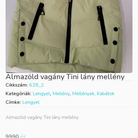
Almazöld vagány Tini lány mellény
Cikkszám:
628_2
Kategóriák:
Lengyel
,
Mellény
,
Mellények, Kabátok
Címke:
Lengyel
Almazöld vagány Tini lány mellény
9990
Ft