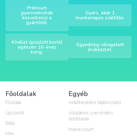
Prémium
gyermekruhák
Gyors, akár 1
közvetlenül a
munkanapos szállítás.
gyártótól.
Kínálat újszülött kortól
Egyedileg válogatott
egészen 16-éves
árúkészlet.
korig.
Főoldalak
Egyéb
Főoldal
Adatkezelési tájékoztató
Újszülött
Általános szerződési
feltételek
Bébi
Impresszum
Mini