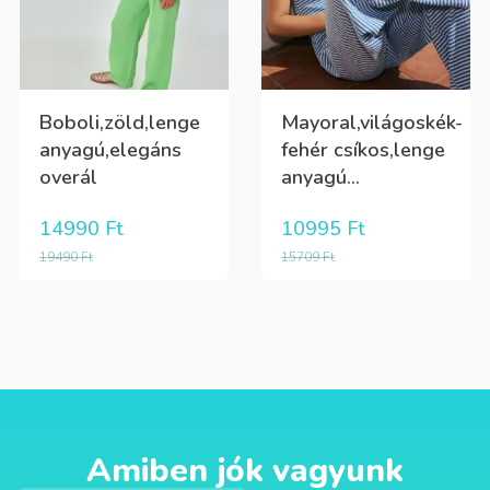
Boboli,zöld,lenge
Mayoral,világoskék-
anyagú,elegáns
fehér csíkos,lenge
overál
anyagú...
14990
Ft
10995
Ft
19490
Ft
15709
Ft
Amiben jók vagyunk